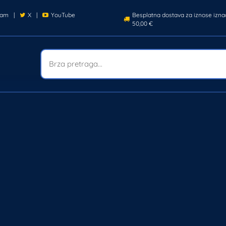
ram
|
X
|
YouTube
Besplatna dostava za iznose izna
50,00 €