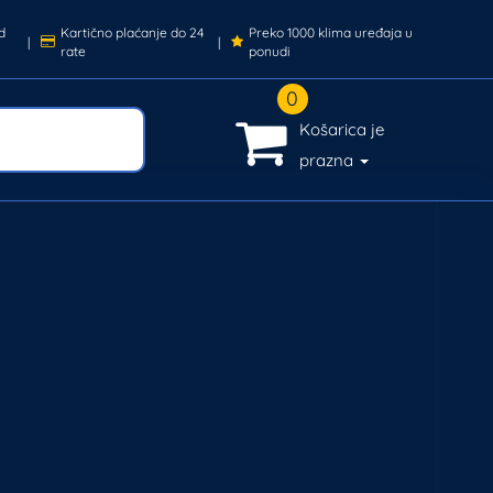
d
Kartično plaćanje do 24
Preko 1000 klima uređaja u
|
|
rate
ponudi
0
Košarica je
prazna