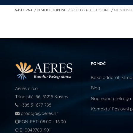
NASLOVNA
DIZALICE TOPLINE
SPLIT DIZALICE TOPLINE
MITSUBISHI
POMOĆ
Kako odabrati klima
Blog
Aeres d.o.o.
Trinajstići 56, 51215 Kastav
Napredna pretraga
+385 51 677 795
Kontakt / Poslovni 
prodaja@aeres.hr
PON-PET: 08:00 - 16:00
OIB: 00497801901