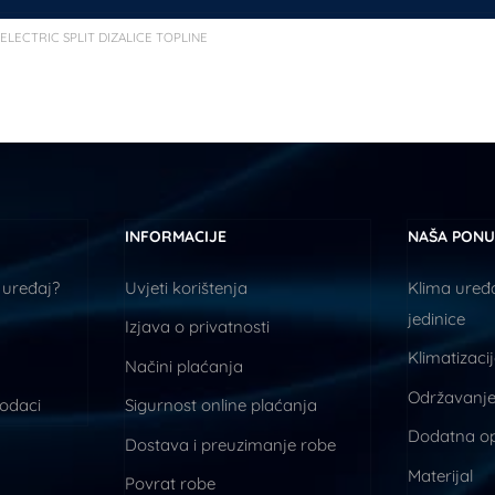
 ELECTRIC SPLIT DIZALICE TOPLINE
INFORMACIJE
NAŠA PON
 uređaj?
Uvjeti korištenja
Klima uređa
jedinice
Izjava o privatnosti
Klimatizaci
Načini plaćanja
Održavanje
podaci
Sigurnost online plaćanja
Dodatna o
Dostava i preuzimanje robe
Materijal
Povrat robe