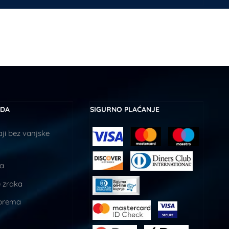
UDA
SIGURNO PLAĆANJE
ji bez vanjske
ja
 zraka
prema