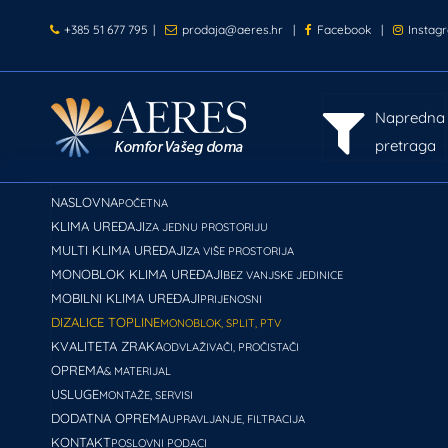
+385 51 677 795
|
prodaja@aeres.hr
|
Facebook
|
Instag
Napredna
pretraga
NASLOVNA
POČETNA
KLIMA UREĐAJI
ZA JEDNU PROSTORIJU
MULTI KLIMA UREĐAJI
ZA VIŠE PROSTORIJA
MONOBLOK KLIMA UREĐAJI
BEZ VANJSKE JEDINICE
MOBILNI KLIMA UREĐAJI
PRIJENOSNI
DIZALICE TOPLINE
MONOBLOK, SPLIT, PTV
KVALITETA ZRAKA
ODVLAŽIVAČI, PROČISTAČI
OPREMA
& MATERIJAL
USLUGE
MONTAŽE, SERVISI
DODATNA OPREMA
UPRAVLJANJE, FILTRACIJA
KONTAKT
POSLOVNI PODACI