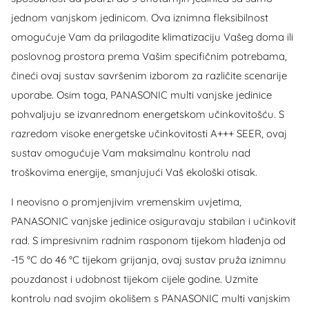
jednom vanjskom jedinicom. Ova iznimna fleksibilnost
omogućuje Vam da prilagodite klimatizaciju Vašeg doma ili
poslovnog prostora prema Vašim specifičnim potrebama,
čineći ovaj sustav savršenim izborom za različite scenarije
uporabe. Osim toga, PANASONIC multi vanjske jedinice
pohvaljuju se izvanrednom energetskom učinkovitošću. S
razredom visoke energetske učinkovitosti A+++ SEER, ovaj
sustav omogućuje Vam maksimalnu kontrolu nad
troškovima energije, smanjujući Vaš ekološki otisak.
I neovisno o promjenjivim vremenskim uvjetima,
PANASONIC vanjske jedinice osiguravaju stabilan i učinkovit
rad. S impresivnim radnim rasponom tijekom hlađenja od
-15 °C do 46 °C tijekom grijanja, ovaj sustav pruža iznimnu
pouzdanost i udobnost tijekom cijele godine. Uzmite
kontrolu nad svojim okolišem s PANASONIC multi vanjskim