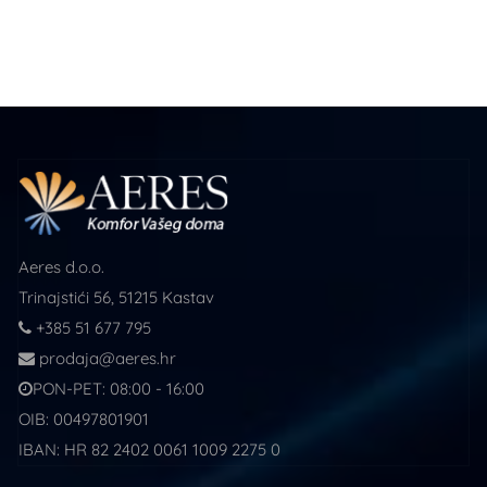
Aeres d.o.o.
Trinajstići 56, 51215 Kastav
+385 51 677 795
prodaja@aeres.hr
PON-PET: 08:00 - 16:00
OIB: 00497801901
IBAN: HR 82 2402 0061 1009 2275 0