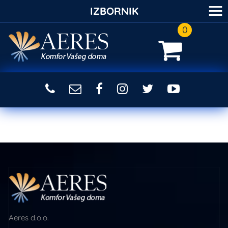
≡
IZBORNIK
0
Aeres d.o.o.