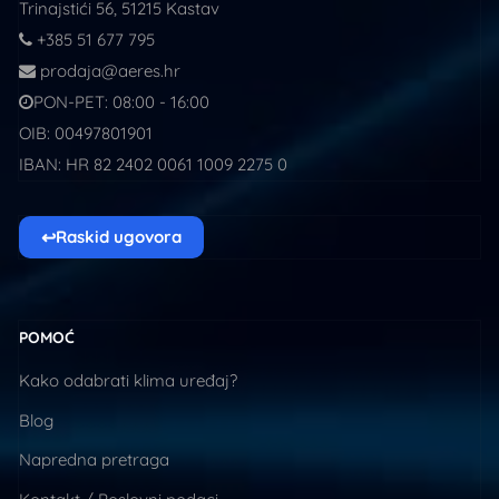
Trinajstići 56, 51215 Kastav
+385 51 677 795
prodaja@aeres.hr
PON-PET: 08:00 - 16:00
OIB: 00497801901
IBAN: HR 82 2402 0061 1009 2275 0
↩
Raskid ugovora
POMOĆ
Kako odabrati klima uređaj?
Blog
Napredna pretraga