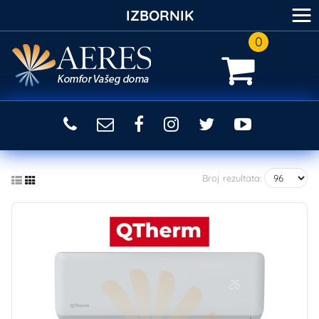
≡
IZBORNIK
0
Broj rezultata: