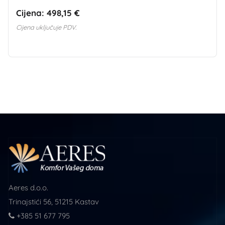
Cijena:
498,15 €
Cijena uključuje PDV.
Aeres d.o.o.
Trinajstići 56, 51215 Kastav
+385 51 677 795