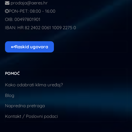
prodaja@aeres.hr
PON-PET: 08:00 - 16:00
OIB: 00497801901
IBAN: HR 82 2402 0061 1009 2275 0
↩
Raskid ugovora
POMOĆ
Kako odabrati klima uređaj?
Blog
Napredna pretraga
Kontakt / Poslovni podaci