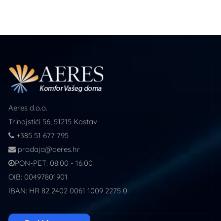
Aeres d.o.o.
Trinajstići 56, 51215 Kastav
+385 51 677 795
prodaja@aeres.hr
PON-PET: 08:00 - 16:00
OIB: 00497801901
IBAN: HR 82 2402 0061 1009 2275 0