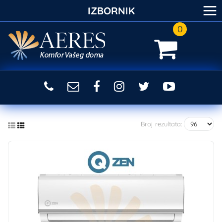
≡
IZBORNIK
0
Broj rezultata: