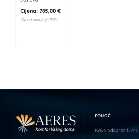
Cijena:
785,00 €
Cijena uključuje PDV.
POMOĆ
Kako odabrati klima