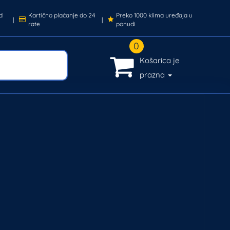
d
Kartično plaćanje do 24
Preko 1000 klima uređaja u
|
|
rate
ponudi
0
Košarica je
prazna