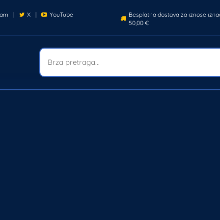
ram
|
X
|
YouTube
Besplatna dostava za iznose izna
50,00 €