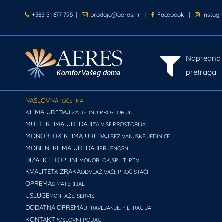
+385 51 677 795
|
prodaja@aeres.hr
|
Facebook
|
Instag
Napredna
pretraga
NASLOVNA
POČETNA
KLIMA UREĐAJI
ZA JEDNU PROSTORIJU
MULTI KLIMA UREĐAJI
ZA VIŠE PROSTORIJA
MONOBLOK KLIMA UREĐAJI
BEZ VANJSKE JEDINICE
MOBILNI KLIMA UREĐAJI
PRIJENOSNI
DIZALICE TOPLINE
MONOBLOK, SPLIT, PTV
KVALITETA ZRAKA
ODVLAŽIVAČI, PROČISTAČI
OPREMA
& MATERIJAL
USLUGE
MONTAŽE, SERVISI
DODATNA OPREMA
UPRAVLJANJE, FILTRACIJA
KONTAKT
POSLOVNI PODACI