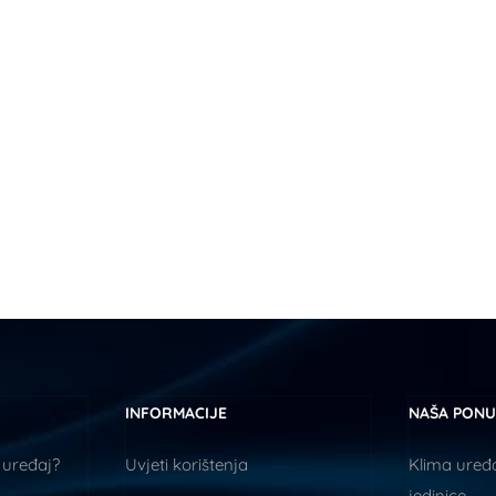
INFORMACIJE
NAŠA PON
 uređaj?
Uvjeti korištenja
Klima uređa
jedinice