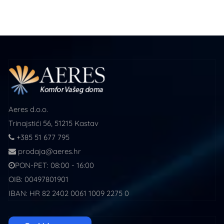
Aeres d.o.o.
Trinajstići 56, 51215 Kastav
+385 51 677 795
prodaja@aeres.hr
PON-PET: 08:00 - 16:00
OIB: 00497801901
IBAN: HR 82 2402 0061 1009 2275 0