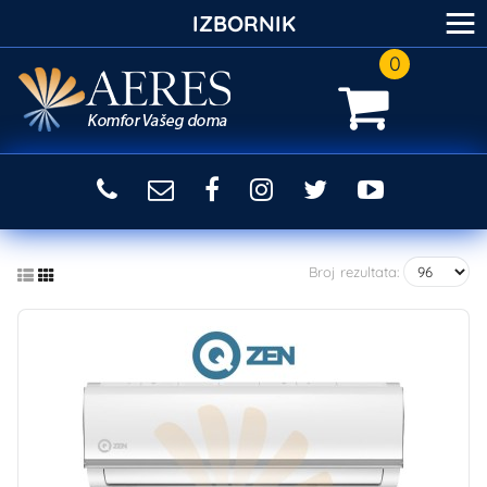
≡
IZBORNIK
0
Broj rezultata: