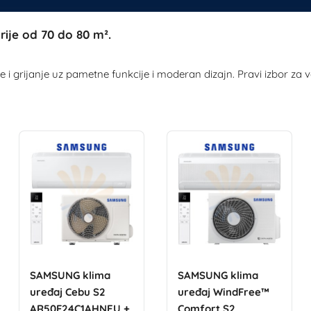
ije od 70 do 80 m².
 grijanje uz pametne funkcije i moderan dizajn. Pravi izbor za ve
SAMSUNG klima
SAMSUNG klima
uređaj Cebu S2
uređaj WindFree™
AR50F24C1AHNEU +
Comfort S2