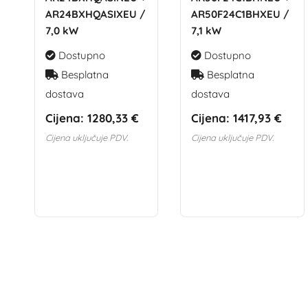
AR24BXHQASIXEU /
AR50F24C1BHXEU /
7,0 kW
7,1 kW
Dostupno
Dostupno
Besplatna
Besplatna
dostava
dostava
Cijena:
1280,33 €
Cijena:
1417,93 €
Cijena uključuje PDV.
Cijena uključuje PDV.