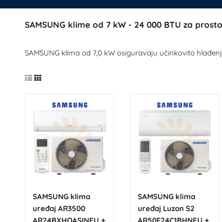
SAMSUNG klime od 7 kW - 24 000 BTU za prostor
SAMSUNG klima od 7,0 kW osiguravaju učinkovito hlađenje i
SAMSUNG klima
SAMSUNG klima
uređaj AR3500
uređaj Luzon S2
AR24BXHQASINEU +
AR50F24C1BHNEU +