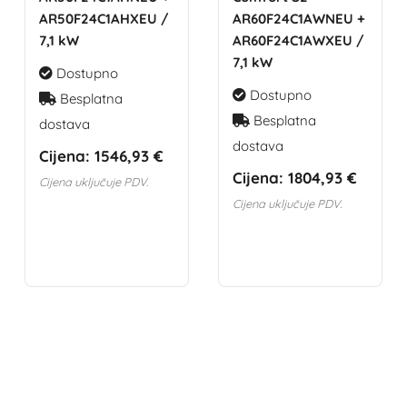
AR50F24C1AHXEU /
AR60F24C1AWNEU +
7,1 kW
AR60F24C1AWXEU /
7,1 kW
Dostupno
Dostupno
Besplatna
Besplatna
dostava
dostava
Cijena:
1546,93 €
Cijena:
1804,93 €
Cijena uključuje PDV.
Cijena uključuje PDV.