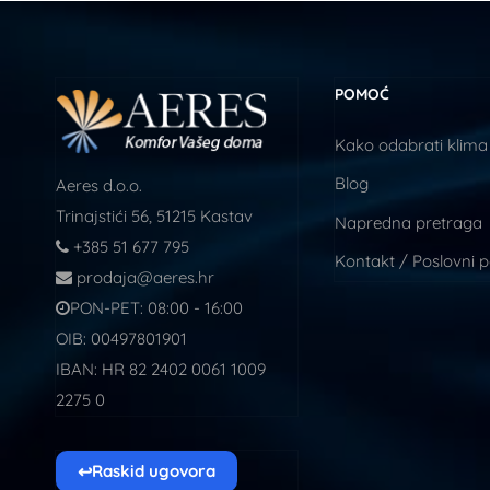
POMOĆ
Kako odabrati klima
Blog
Aeres d.o.o.
Trinajstići 56, 51215 Kastav
Napredna pretraga
+385 51 677 795
Kontakt / Poslovni 
prodaja@aeres.hr
PON-PET: 08:00 - 16:00
OIB: 00497801901
IBAN: HR 82 2402 0061 1009
2275 0
↩
Raskid ugovora