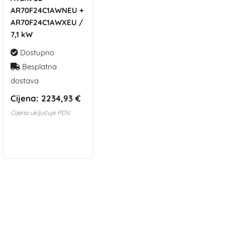
AR70F24C1AWNEU +
AR70F24C1AWXEU /
7,1 kW
Dostupno
Besplatna
dostava
Cijena:
2234,93 €
Cijena uključuje PDV.