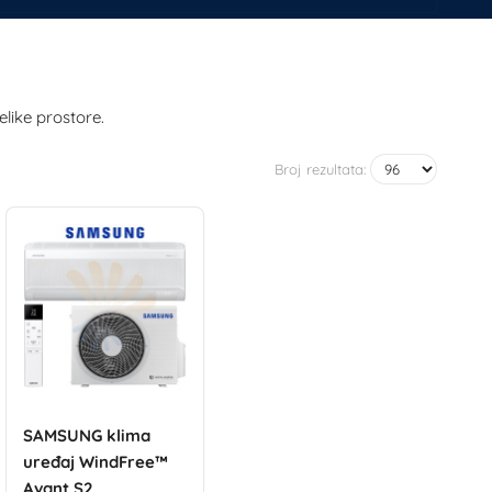
like prostore.
Broj rezultata:
SAMSUNG klima
uređaj WindFree™
Avant S2