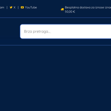
ram
|
X
|
YouTube
Besplatna dostava za iznose izna
50,00 €