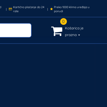
d
Kartično plaćanje do 24
Preko 1000 klima uređaja u
|
|
rate
ponudi
0
Košarica je
prazna