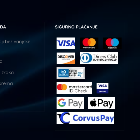
UDA
SIGURNO PLAĆANJE
ji bez vanjske
ja
 zraka
prema