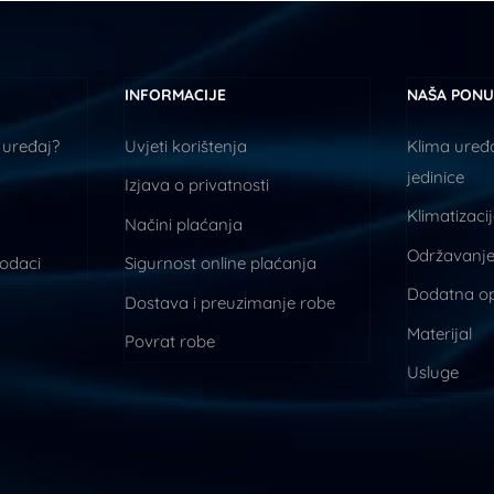
INFORMACIJE
NAŠA PON
 uređaj?
Uvjeti korištenja
Klima uređa
jedinice
Izjava o privatnosti
Klimatizaci
Načini plaćanja
Održavanje
podaci
Sigurnost online plaćanja
Dodatna o
Dostava i preuzimanje robe
Materijal
Povrat robe
Usluge