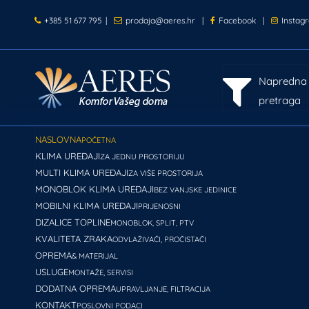
+385 51 677 795
|
prodaja@aeres.hr
|
Facebook
|
Instag
Napredna
pretraga
NASLOVNA
POČETNA
KLIMA UREĐAJI
ZA JEDNU PROSTORIJU
MULTI KLIMA UREĐAJI
ZA VIŠE PROSTORIJA
MONOBLOK KLIMA UREĐAJI
BEZ VANJSKE JEDINICE
MOBILNI KLIMA UREĐAJI
PRIJENOSNI
DIZALICE TOPLINE
MONOBLOK, SPLIT, PTV
KVALITETA ZRAKA
ODVLAŽIVAČI, PROČISTAČI
OPREMA
& MATERIJAL
USLUGE
MONTAŽE, SERVISI
DODATNA OPREMA
UPRAVLJANJE, FILTRACIJA
KONTAKT
POSLOVNI PODACI