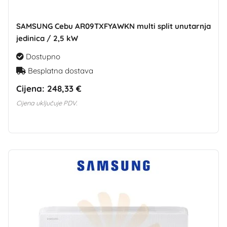
SAMSUNG Cebu AR09TXFYAWKN multi split unutarnja
jedinica / 2,5 kW
Dostupno
Besplatna dostava
Cijena:
248,33 €
Cijena uključuje PDV.