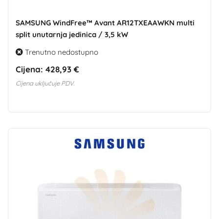
SAMSUNG WindFree™ Avant AR12TXEAAWKN multi
split unutarnja jedinica / 3,5 kW
Trenutno nedostupno
Cijena:
428,93 €
Cijena uključuje PDV.