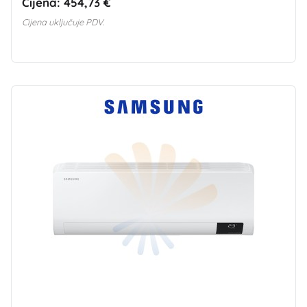
Cijena:
454,73 €
Cijena uključuje PDV.