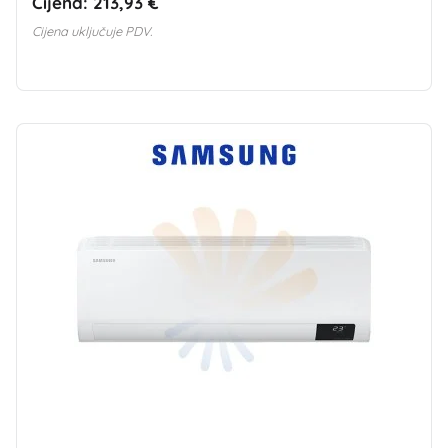
Cijena:
213,93 €
Cijena uključuje PDV.