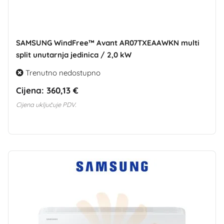
SAMSUNG WindFree™ Avant AR07TXEAAWKN multi
split unutarnja jedinica / 2,0 kW
Trenutno nedostupno
Cijena:
360,13 €
Cijena uključuje PDV.