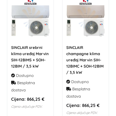
SINCLAIR srebrni
SINCLAIR
klima uređaj Marvin
champagne klima
SIH-12BIMS + SOH-
uređaj Marvin SIH-
12BIM / 3,5 kW
12BIMC + SOH-12BIM
/ 3,5 kW
Dostupno
Dostupno
Besplatna
Besplatna
dostava
dostava
Cijena:
866,25 €
Cijena:
866,25 €
Cijena uključuje PDV.
Cijena uključuje PDV.