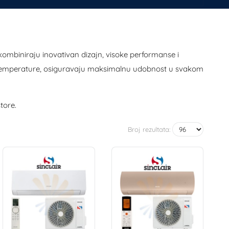
 kombiniraju inovativan dizajn, visoke performanse i
eli temperature, osiguravaju maksimalnu udobnost u svakom
tore.
Broj rezultata: