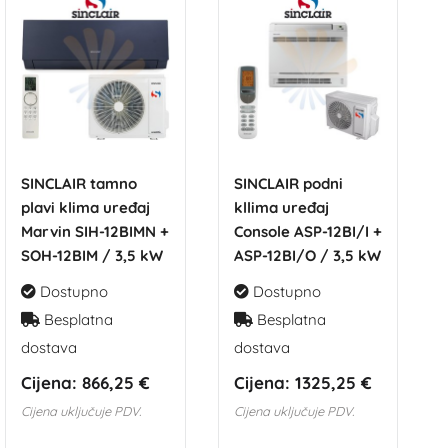
SINCLAIR tamno
SINCLAIR podni
plavi klima uređaj
kllima uređaj
Marvin SIH-12BIMN +
Console ASP-12BI/I +
SOH-12BIM / 3,5 kW
ASP-12BI/O / 3,5 kW
Dostupno
Dostupno
Besplatna
Besplatna
dostava
dostava
Cijena:
866,25 €
Cijena:
1325,25 €
Cijena uključuje PDV.
Cijena uključuje PDV.