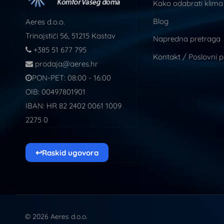
Kako odabrati klima
Blog
Aeres d.o.o.
Trinajstići 56, 51215 Kastav
Napredna pretraga
+385 51 677 795
Kontakt / Poslovni 
prodaja@aeres.hr
PON-PET: 08:00 - 16:00
OIB: 00497801901
IBAN: HR 82 2402 0061 1009
2275 0
↩
Raskid ugovora
© 2026 Aeres d.o.o.