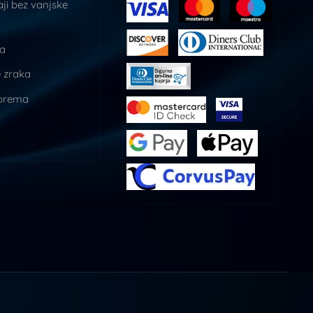
ji bez vanjske
ja
 zraka
prema