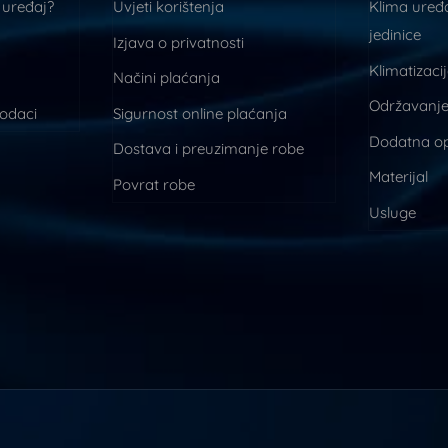
 uređaj?
Uvjeti korištenja
Klima uređa
jedinice
Izjava o privatnosti
Klimatizaci
Načini plaćanja
Održavanje
podaci
Sigurnost online plaćanja
Dodatna o
Dostava i preuzimanje robe
Materijal
Povrat robe
Usluge