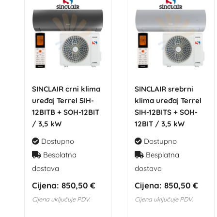
SINCLAIR crni klima
SINCLAIR srebrni
uređaj Terrel SIH-
klima uređaj Terrel
12BITB + SOH-12BIT
SIH-12BITS + SOH-
/ 3,5 kW
12BIT / 3,5 kW
Dostupno
Dostupno
Besplatna
Besplatna
dostava
dostava
Cijena:
850,50 €
Cijena:
850,50 €
Cijena uključuje PDV.
Cijena uključuje PDV.