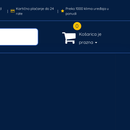
d
Kartično plaćanje do 24
Preko 1000 klima uređaja u
|
|
rate
ponudi
0
Košarica je
prazna