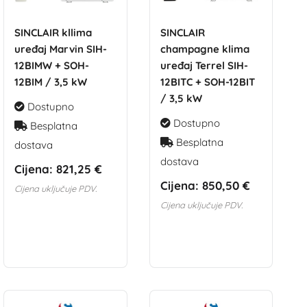
SINCLAIR kllima
SINCLAIR
uređaj Marvin SIH-
champagne klima
12BIMW + SOH-
uređaj Terrel SIH-
12BIM / 3,5 kW
12BITC + SOH-12BIT
/ 3,5 kW
Dostupno
Dostupno
Besplatna
Besplatna
dostava
dostava
Cijena:
821,25 €
Cijena:
850,50 €
Cijena uključuje PDV.
Cijena uključuje PDV.