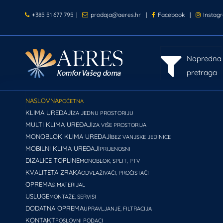
+385 51 677 795
|
prodaja@aeres.hr
|
Facebook
|
Instag
Napredna
pretraga
NASLOVNA
POČETNA
KLIMA UREĐAJI
ZA JEDNU PROSTORIJU
MULTI KLIMA UREĐAJI
ZA VIŠE PROSTORIJA
MONOBLOK KLIMA UREĐAJI
BEZ VANJSKE JEDINICE
MOBILNI KLIMA UREĐAJI
PRIJENOSNI
DIZALICE TOPLINE
MONOBLOK, SPLIT, PTV
KVALITETA ZRAKA
ODVLAŽIVAČI, PROČISTAČI
OPREMA
& MATERIJAL
USLUGE
MONTAŽE, SERVISI
DODATNA OPREMA
UPRAVLJANJE, FILTRACIJA
KONTAKT
POSLOVNI PODACI