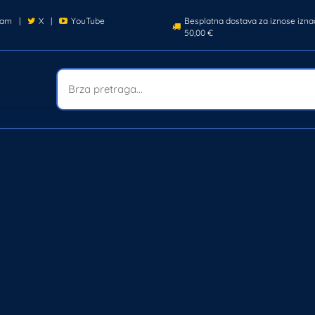
ram
|
X
|
YouTube
Besplatna dostava za iznose izna
50,00 €