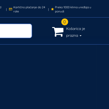
d
Kartično plaćanje do 24
Preko 1000 klima uređaja u
|
|
rate
ponudi
0
Košarica je
prazna