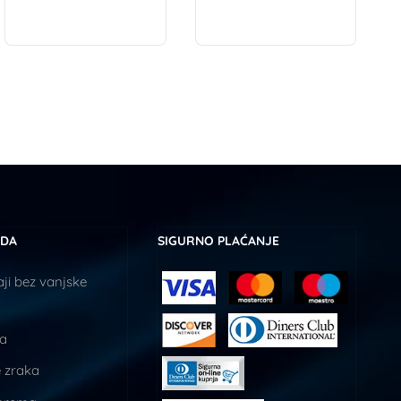
UDA
SIGURNO PLAĆANJE
ji bez vanjske
ja
 zraka