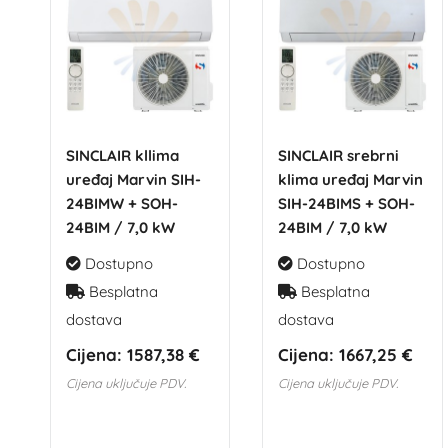
SINCLAIR kllima
SINCLAIR srebrni
uređaj Marvin SIH-
klima uređaj Marvin
24BIMW + SOH-
SIH-24BIMS + SOH-
24BIM / 7,0 kW
24BIM / 7,0 kW
Dostupno
Dostupno
Besplatna
Besplatna
dostava
dostava
Cijena:
1587,38 €
Cijena:
1667,25 €
Cijena uključuje PDV.
Cijena uključuje PDV.