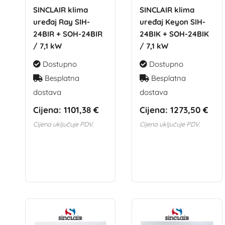
SINCLAIR klima
SINCLAIR klima
uređaj Ray SIH-
uređaj Keyon SIH-
24BIR + SOH-24BIR
24BIK + SOH-24BIK
/ 7,1 kW
/ 7,1 kW
Dostupno
Dostupno
Besplatna
Besplatna
dostava
dostava
Cijena:
1101,38 €
Cijena:
1273,50 €
Cijena uključuje PDV.
Cijena uključuje PDV.