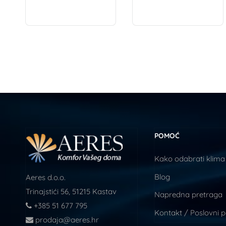
POMOĆ
Kako odabrati klima
Blog
Aeres d.o.o.
Trinajstići 56, 51215 Kastav
Napredna pretraga
+385 51 677 795
Kontakt / Poslovni 
prodaja@aeres.hr