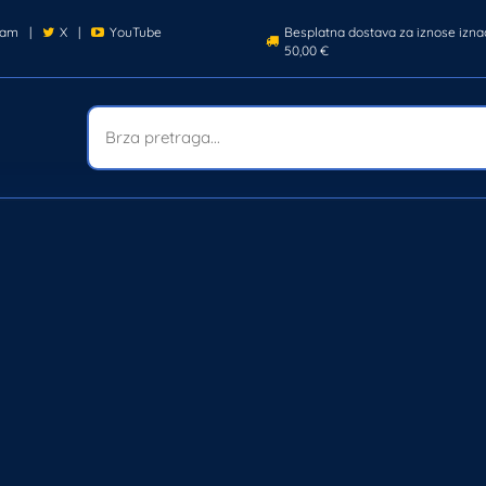
ram
|
X
|
YouTube
Besplatna dostava za iznose izna
50,00 €