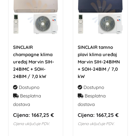
SINCLAIR
SINCLAIR tamno
champagne klima
plavi klima uređaj
uređaj Marvin SIH-
Marvin SIH-24BIMN
24BIMC + SOH-
+ SOH-24BIM / 7,0
24BIM / 7,0 kW
kW
Dostupno
Dostupno
Besplatna
Besplatna
dostava
dostava
Cijena:
1667,25 €
Cijena:
1667,25 €
Cijena uključuje PDV.
Cijena uključuje PDV.