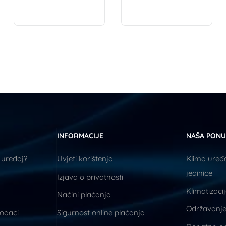
INFORMACIJE
NAŠA PON
 uređaj?
Uvjeti korištenja
Klima uređa
jedinice
Izjava o privatnosti
Klimatizaci
Načini plaćanja
Održavanje
podaci
Sigurnost online plaćanja