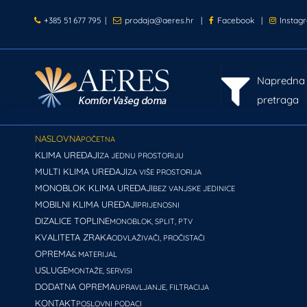
+385 51 677 795
|
prodaja@aeres.hr
|
Facebook
|
Instag
Napredna
pretraga
NASLOVNA
POČETNA
KLIMA UREĐAJI
ZA JEDNU PROSTORIJU
MULTI KLIMA UREĐAJI
ZA VIŠE PROSTORIJA
MONOBLOK KLIMA UREĐAJI
BEZ VANJSKE JEDINICE
MOBILNI KLIMA UREĐAJI
PRIJENOSNI
DIZALICE TOPLINE
MONOBLOK, SPLIT, PTV
KVALITETA ZRAKA
ODVLAŽIVAČI, PROČISTAČI
OPREMA
& MATERIJAL
USLUGE
MONTAŽE, SERVISI
DODATNA OPREMA
UPRAVLJANJE, FILTRACIJA
KONTAKT
POSLOVNI PODACI