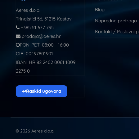
Blog
Aeres d.o.o.
Trinajstići 56, 51215 Kastav
Napredna pretraga
+385 51 677 795
Kontakt / Poslovni 
prodaja@aeres.hr
PON-PET: 08:00 - 16:00
OIB: 00497801901
IBAN: HR 82 2402 0061 1009
2275 0
↩
Raskid ugovora
© 2026 Aeres d.o.o.