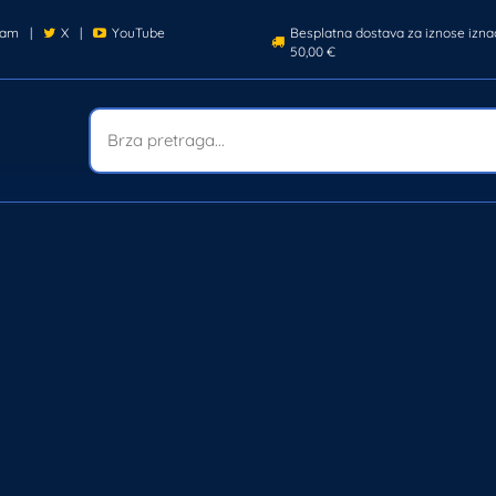
ram
|
X
|
YouTube
Besplatna dostava za iznose izna
50,00 €