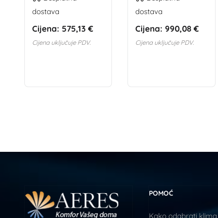
dostava
dostava
Cijena:
575,13 €
Cijena:
990,08 €
Cijena uključuje PDV.
Cijena uključuje PDV.
POMOĆ
Kako odabrati klima