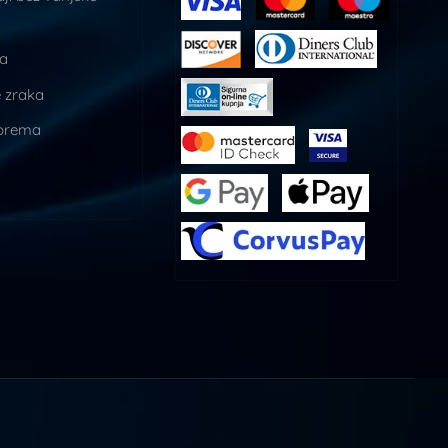
ja
 zraka
prema