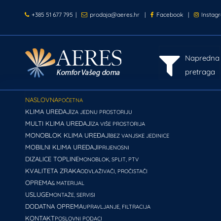
+385 51 677 795
|
prodaja@aeres.hr
|
Facebook
|
Instag
Napredna
pretraga
NASLOVNA
POČETNA
KLIMA UREĐAJI
ZA JEDNU PROSTORIJU
MULTI KLIMA UREĐAJI
ZA VIŠE PROSTORIJA
MONOBLOK KLIMA UREĐAJI
BEZ VANJSKE JEDINICE
MOBILNI KLIMA UREĐAJI
PRIJENOSNI
DIZALICE TOPLINE
MONOBLOK, SPLIT, PTV
KVALITETA ZRAKA
ODVLAŽIVAČI, PROČISTAČI
OPREMA
& MATERIJAL
USLUGE
MONTAŽE, SERVISI
DODATNA OPREMA
UPRAVLJANJE, FILTRACIJA
KONTAKT
POSLOVNI PODACI