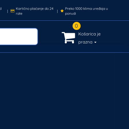
d
Kartično plaćanje do 24
Preko 1000 klima uređaja u
|
|
rate
ponudi
0
Košarica je
prazna