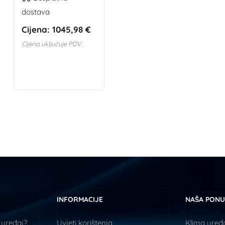
dostava
Cijena:
1045,98 €
Cijena uključuje PDV.
INFORMACIJE
NAŠA PON
 uređaj?
Uvjeti korištenja
Klima uređa