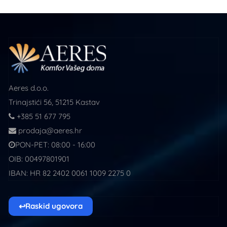
Aeres d.o.o.
Trinajstići 56, 51215 Kastav
+385 51 677 795
prodaja@aeres.hr
PON-PET: 08:00 - 16:00
OIB: 00497801901
IBAN: HR 82 2402 0061 1009 2275 0
↩
Raskid ugovora