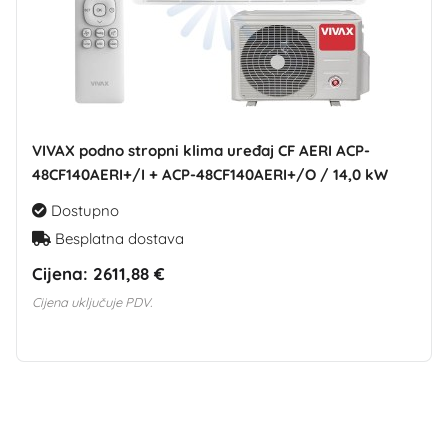
VIVAX podno stropni klima uređaj CF AERI ACP-
48CF140AERI+/I + ACP-48CF140AERI+/O / 14,0 kW
Dostupno
Besplatna dostava
Cijena:
2611,88 €
Cijena uključuje PDV.