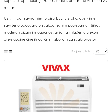
kapacitet optimalan je za prostorije standardne visine od 2,7
metara.
Uz tihi rad i ravnomjernu distribuciju zraka, ove klime
savršeno odgovaraju svakodnevnim potrebama. Njihov
moderan dizajn i mogućnost grijanja i hlađenja tijekom
cijele godine čine ih odličnim izborom za svaki prostor.
Broj rezultata: