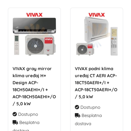
VIVAX gray mirror
VIVAX podni klima
klima uređaj H+
uređaj CT AERI ACP-
Design ACP-
18CT50AERI+/I +
18CH50AEHI+/I +
ACP-18CT50AERI+/O
ACP-18CH50AEHI+/O
/ 5,0 kW
/ 5,0 kW
Dostupno
Dostupno
Besplatna
Besplatna
dostava
dostava