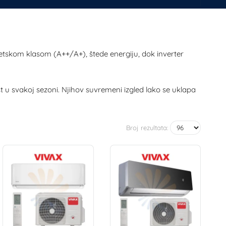
etskom klasom (A++/A+), štede energiju, dok inverter
st u svakoj sezoni. Njihov suvremeni izgled lako se uklapa
Broj rezultata: