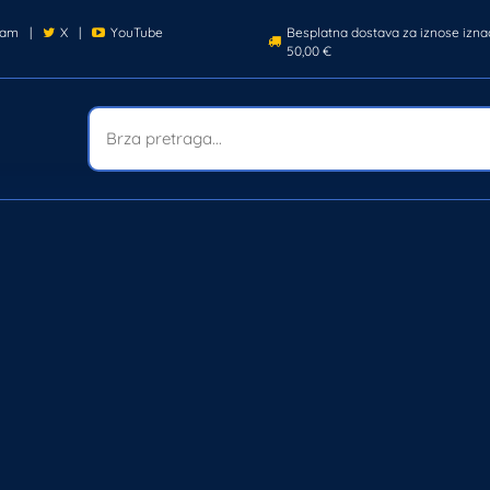
ram
|
X
|
YouTube
Besplatna dostava za iznose izna
50,00 €