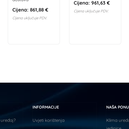
Cijena:
961,63 €
Cijena:
861,88 €
Cijena uključuje PDV.
Cijena uključuje PDV.
INFORMACIJE
NAŠA PON
 uređaj?
Uvjeti korištenja
Klima uređa
jedinice