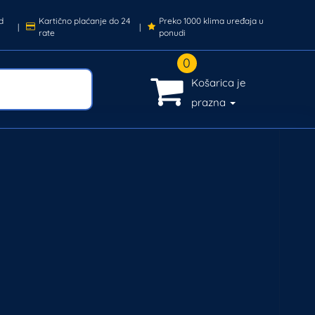
d
Kartično plaćanje do 24
Preko 1000 klima uređaja u
|
|
rate
ponudi
0
Košarica je
prazna