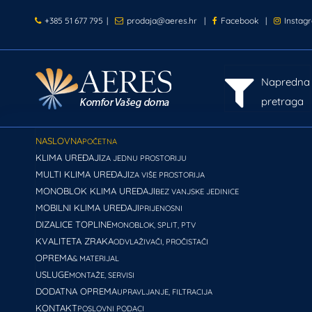
+385 51 677 795
|
prodaja@aeres.hr
|
Facebook
|
Instag
Napredna
pretraga
NASLOVNA
POČETNA
KLIMA UREĐAJI
ZA JEDNU PROSTORIJU
MULTI KLIMA UREĐAJI
ZA VIŠE PROSTORIJA
MONOBLOK KLIMA UREĐAJI
BEZ VANJSKE JEDINICE
MOBILNI KLIMA UREĐAJI
PRIJENOSNI
DIZALICE TOPLINE
MONOBLOK, SPLIT, PTV
KVALITETA ZRAKA
ODVLAŽIVAČI, PROČISTAČI
OPREMA
& MATERIJAL
USLUGE
MONTAŽE, SERVISI
DODATNA OPREMA
UPRAVLJANJE, FILTRACIJA
KONTAKT
POSLOVNI PODACI