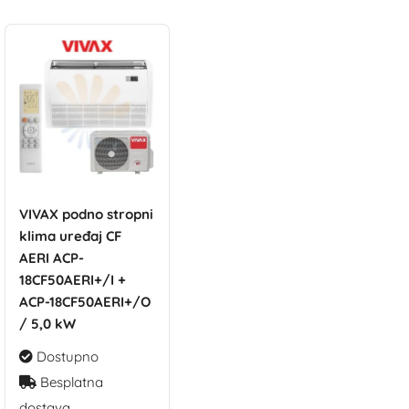
VIVAX podno stropni
klima uređaj CF
AERI ACP-
18CF50AERI+/I +
ACP-18CF50AERI+/O
/ 5,0 kW
Dostupno
Besplatna
dostava