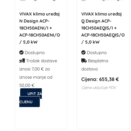
VIVAX klima uređaj
VIVAX klima uređaj
N Design ACP-
Q Design ACP-
18CH50AENI/I +
18CH50AEQIS/I +
ACP-18CH50AENI/O
ACP-18CH50AEQIS/O
/ 5,0 kW
/ 5,0 kW
Dostupno
Dostupno
Trošak dostave
Besplatna
iznosi 7,00 € za
dostava
iznose manje od
Cijena:
655,38 €
50,00 €
Cijena uključuje PDV.
UPIT ZA
CIJENU