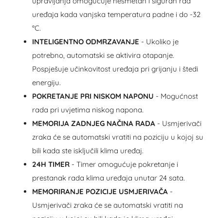
upravljanja omogućuje nesmetan i siguran rad
uređaja kada vanjska temperatura padne i do -32
°C.
INTELIGENTNO ODMRZAVANJE
- Ukoliko je
potrebno, automatski se aktivira otapanje.
Pospješuje učinkovitost uređaja pri grijanju i štedi
energiju.
POKRETANJE PRI NISKOM NAPONU
- Mogućnost
rada pri uvjetima niskog napona.
MEMORIJA ZADNJEG NAČINA RADA
- Usmjerivači
zraka će se automatski vratiti na poziciju u kojoj su
bili kada ste isključili klima uređaj.
24H TIMER
- Timer omogućuje pokretanje i
prestanak rada klima uređaja unutar 24 sata.
MEMORIRANJE POZICIJE USMJERIVAČA
-
Usmjerivači zraka će se automatski vratiti na