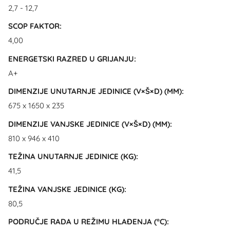
2,7 - 12,7
SCOP FAKTOR:
4,00
ENERGETSKI RAZRED U GRIJANJU:
A+
DIMENZIJE UNUTARNJE JEDINICE (V×Š×D) (MM):
675 x 1650 x 235
DIMENZIJE VANJSKE JEDINICE (V×Š×D) (MM):
810 x 946 x 410
TEŽINA UNUTARNJE JEDINICE (KG):
41,5
TEŽINA VANJSKE JEDINICE (KG):
80,5
PODRUČJE RADA U REŽIMU HLAĐENJA (°C):