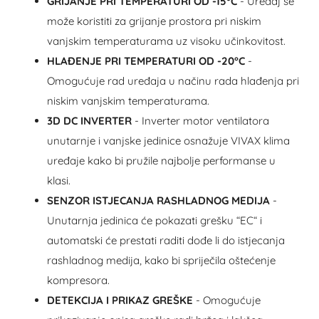
GRIJANJE PRI TEMPERATURI OD -15°C
- Uređaj se
može koristiti za grijanje prostora pri niskim
vanjskim temperaturama uz visoku učinkovitost.
HLAĐENJE PRI TEMPERATURI OD -20°C
-
Omogućuje rad uređaja u načinu rada hlađenja pri
niskim vanjskim temperaturama.
3D DC INVERTER
- Inverter motor ventilatora
unutarnje i vanjske jedinice osnažuje VIVAX klima
uređaje kako bi pružile najbolje performanse u
klasi.
SENZOR ISTJECANJA RASHLADNOG MEDIJA
-
Unutarnja jedinica će pokazati grešku “EC“ i
automatski će prestati raditi dođe li do istjecanja
rashladnog medija, kako bi spriječila oštećenje
kompresora.
DETEKCIJA I PRIKAZ GREŠKE
- Omogućuje