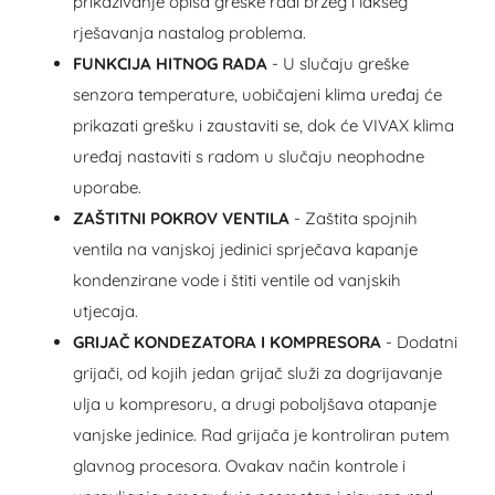
prikazivanje opisa greške radi bržeg i lakšeg
rješavanja nastalog problema.
FUNKCIJA HITNOG RADA
- U slučaju greške
senzora temperature, uobičajeni klima uređaj će
prikazati grešku i zaustaviti se, dok će VIVAX klima
uređaj nastaviti s radom u slučaju neophodne
uporabe.
ZAŠTITNI POKROV VENTILA
- Zaštita spojnih
ventila na vanjskoj jedinici sprječava kapanje
kondenzirane vode i štiti ventile od vanjskih
utjecaja.
GRIJAČ KONDEZATORA I KOMPRESORA
- Dodatni
grijači, od kojih jedan grijač služi za dogrijavanje
ulja u kompresoru, a drugi poboljšava otapanje
vanjske jedinice. Rad grijača je kontroliran putem
glavnog procesora. Ovakav način kontrole i