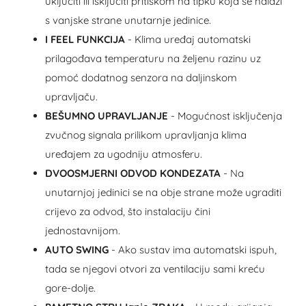
uključiti ili isključiti pritiskom na tipku koja se nalazi
s vanjske strane unutarnje jedinice.
I FEEL FUNKCIJA
- Klima uređaj automatski
prilagođava temperaturu na željenu razinu uz
pomoć dodatnog senzora na daljinskom
upravljaču.
BEŠUMNO UPRAVLJANJE
- Mogućnost isključenja
zvučnog signala prilikom upravljanja klima
uređajem za ugodniju atmosferu.
DVOOSMJERNI ODVOD KONDEZATA
- Na
unutarnjoj jedinici se na obje strane može ugraditi
crijevo za odvod, što instalaciju čini
jednostavnijom.
AUTO SWING
- Ako sustav ima automatski ispuh,
tada se njegovi otvori za ventilaciju sami kreću
gore-dolje.