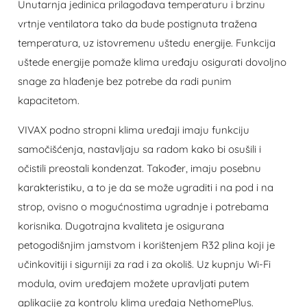
Unutarnja jedinica prilagođava temperaturu i brzinu
vrtnje ventilatora tako da bude postignuta tražena
temperatura, uz istovremenu uštedu energije. Funkcija
uštede energije pomaže klima uređaju osigurati dovoljno
snage za hlađenje bez potrebe da radi punim
kapacitetom.
VIVAX podno stropni klima uređaji imaju funkciju
samočišćenja, nastavljaju sa radom kako bi osušili i
očistili preostali kondenzat. Također, imaju posebnu
karakteristiku, a to je da se može ugraditi i na pod i na
strop, ovisno o mogućnostima ugradnje i potrebama
korisnika. Dugotrajna kvaliteta je osigurana
petogodišnjim jamstvom i korištenjem R32 plina koji je
učinkovitiji i sigurniji za rad i za okoliš. Uz kupnju Wi-Fi
modula, ovim uređajem možete upravljati putem
aplikacije za kontrolu klima uređaja NethomePlus.