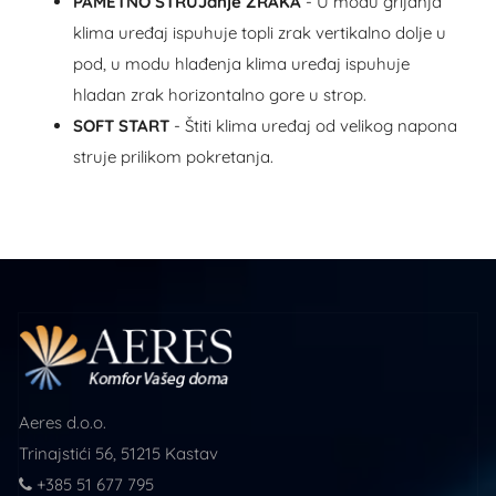
PAMETNO STRUJanje ZRAKA
- U modu grijanja
klima uređaj ispuhuje topli zrak vertikalno dolje u
pod, u modu hlađenja klima uređaj ispuhuje
hladan zrak horizontalno gore u strop.
SOFT START
- Štiti klima uređaj od velikog napona
struje prilikom pokretanja.
Aeres d.o.o.
Trinajstići 56, 51215 Kastav
+385 51 677 795