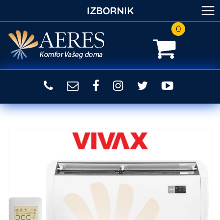
≡
IZBORNIK
0