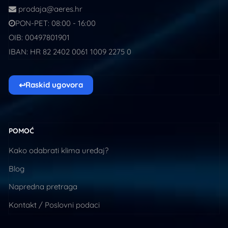
prodaja@aeres.hr
PON-PET: 08:00 - 16:00
OIB: 00497801901
IBAN: HR 82 2402 0061 1009 2275 0
↩
Raskid ugovora
POMOĆ
Kako odabrati klima uređaj?
Blog
Napredna pretraga
Kontakt / Poslovni podaci