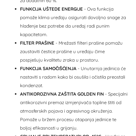
za dodatnih 60 %.
FUNKCIJA UŠTEDE ENERGIJE
- Ova funkcija
pomaže klima uređaju osigurati dovoljno snage za
hlađenje bez potrebe da uređaj radi punim
kapacitetom.
FILTER PRAŠINE
- Mrežasti filteri prašine pomažu
zaustaviti čestice prašine u uređaju čime
pospješuju kvalitetu zraka u prostoru.
FUNKCIJA SAMOČIŠĆENJA
- Unutarnja jedinica će
nastaviti s radom kako bi osušila i očistila preostali
kondenzat.
ANTIKOROZIVNA ZAŠTITA GOLDEN FIN
- Specijalni
antikorozivni premaz izmjenjivača topline štiti od
atmosferskih pojava i agresivnog okruženja.
Pomaže u bržem procesu otapanja jedinice te
boljoj efikasnosti u grijanju.