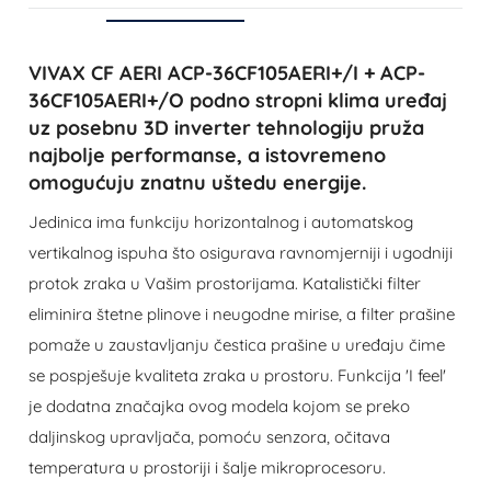
VIVAX CF AERI ACP-36CF105AERI+/I + ACP-
36CF105AERI+/O podno stropni klima uređaj
uz posebnu 3D inverter tehnologiju pruža
najbolje performanse, a istovremeno
omogućuju znatnu uštedu energije.
Jedinica ima funkciju horizontalnog i automatskog
vertikalnog ispuha što osigurava ravnomjerniji i ugodniji
protok zraka u Vašim prostorijama. Katalistički filter
eliminira štetne plinove i neugodne mirise, a filter prašine
pomaže u zaustavljanju čestica prašine u uređaju čime
se pospješuje kvaliteta zraka u prostoru. Funkcija 'I feel'
je dodatna značajka ovog modela kojom se preko
daljinskog upravljača, pomoću senzora, očitava
temperatura u prostoriji i šalje mikroprocesoru.