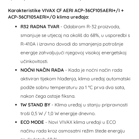
Karakteristike VIVAX CF AERI ACP-36CF105AERI+/I +
ACP-36CF105AERI+/O klima uređaja:
R32 RADNA TVAR
- Odabirom R-32 proizvoda,
smanjuje se utjecaj na okoliš do 68%, u usporedbi s
R-410A i izravno dovodi do smanjenja potrošnje
energije zahvaljujući njegovoj visokoj energetskoj
učinkovitosti.
NOĆNI NAČIN RADA
- Kada je noćni način rada
aktiviran tijekom hlađenja, klima uređaj automatski
podiže sobnu temperaturu za 1 °C prva dva sata,
nakon čega ostaje fiksna.
1W STAND BY
- Klima uređaj u stanju pripravnosti
troši 0,5 W / 1,0 W energije dnevno.
ECO MODE
- Novi VIVAX klima uređaji u ECO
načinu rada kroz osmosatni režim štede energiju