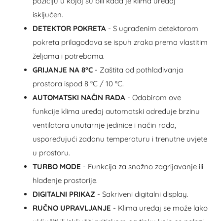
poziciju u kojoj su bili kada je klima uređaj
isključen.
DETEKTOR POKRETA
- S ugrađenim detektorom
pokreta prilagođava se ispuh zraka prema vlastitim
željama i potrebama.
GRIJANJE NA 8°C
- Zaštita od pothlađivanja
prostora ispod 8 °C / 10 °C.
AUTOMATSKI NAČIN RADA
- Odabirom ove
funkcije klima uređaj automatski određuje brzinu
ventilatora unutarnje jedinice i način rada,
uspoređujući zadanu temperaturu i trenutne uvjete
u prostoru.
TURBO MODE
- Funkcija za snažno zagrijavanje ili
hlađenje prostorije.
DIGITALNI PRIKAZ
- Sakriveni digitalni display.
RUČNO UPRAVLJANJE
- Klima uređaj se može lako