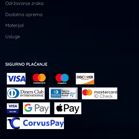
Održavanje zraka
Dodatna oprema
Materijal
Usluge
SIGURNO PLAĆANJE