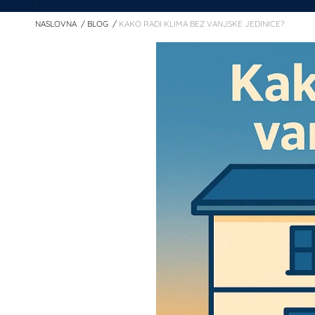
NASLOVNA
BLOG
KAKO RADI KLIMA BEZ VANJSKE JEDINICE?