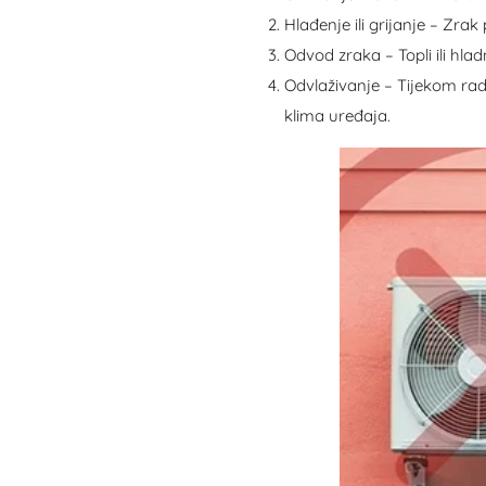
Hlađenje ili grijanje – Zra
Odvod zraka – Topli ili hlad
Odvlaživanje – Tijekom ra
klima uređaja.