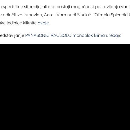
specifične situacije, ali ako postoji mogućnost postavljanja vanjsk
se odlučili za kupovinu, Aeres Vam nudi Sinclair i Olimpia Splendid
ske jedinice kliknite
ovdje.
redstavljanje
PANASONIC RAC SOLO monoblok klima uređaja.