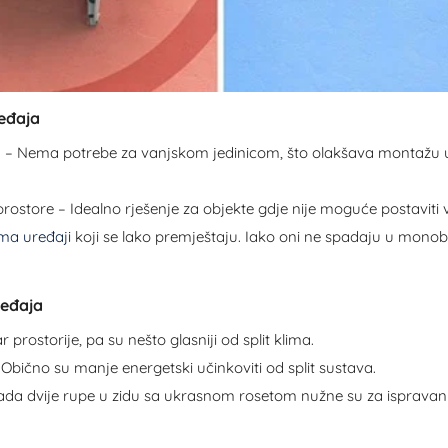
eđaja
ija – Nema potrebe za vanjskom jedinicom, što olakšava montažu
rostore – Idealno rješenje za objekte gdje nije moguće postaviti 
ima uređaji
koji se lako premještaju. Iako oni ne spadaju u monobl
ređaja
rostorije, pa su nešto glasniji od split klima.
Obično su manje energetski učinkoviti od split sustava.
da dvije rupe u zidu sa ukrasnom rosetom nužne su za ispravan