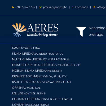
+385 51 677 795
|
prodaja@aeres.hr
|
Facebook
|
Instag
Napredna
pretraga
NASLOVNA
POČETNA
KLIMA UREĐAJI
ZA JEDNU PROSTORIJU
MULTI KLIMA UREĐAJI
ZA VIŠE PROSTORIJA
MONOBLOK KLIMA UREĐAJI
BEZ VANJSKE JEDINICE
MOBILNI KLIMA UREĐAJI
PRIJENOSNI
DIZALICE TOPLINE
MONOBLOK, SPLIT, PTV
KVALITETA ZRAKA
ODVLAŽIVAČI, PROČISTAČI
OPREMA
& MATERIJAL
USLUGE
MONTAŽE, SERVISI
DODATNA OPREMA
UPRAVLJANJE, FILTRACIJA
KONTAKT
POSLOVNI PODACI