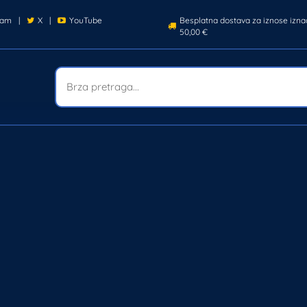
ram
|
X
|
YouTube
Besplatna dostava za iznose izna
50,00 €