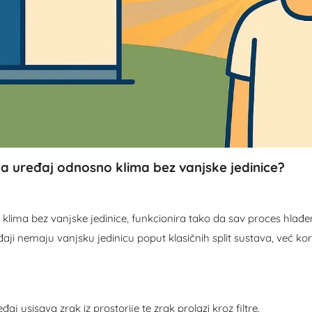
a uređaj odnosno klima bez vanjske jedinice?
lima bez vanjske jedinice, funkcionira tako da sav proces hlađenj
aji nemaju vanjsku jedinicu poput klasičnih split sustava, već koris
j usisava zrak iz prostorije te zrak prolazi kroz filtre.