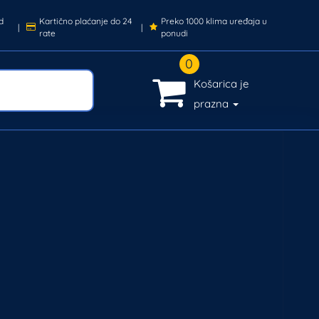
d
Kartično plaćanje do 24
Preko 1000 klima uređaja u
|
|
rate
ponudi
0
Košarica je
prazna