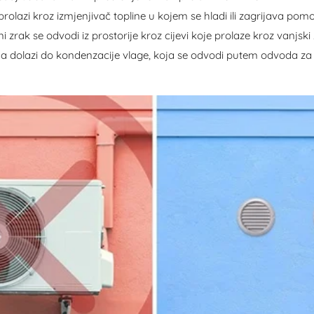
k prolazi kroz izmjenjivač topline u kojem se hladi ili zagrijava p
ni zrak se odvodi iz prostorije kroz cijevi koje prolaze kroz vanjski 
da dolazi do kondenzacije vlage, koja se odvodi putem odvoda z