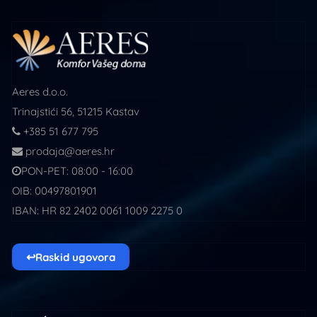
Aeres d.o.o.
Trinajstići 56, 51215 Kastav
+385 51 677 795
prodaja@aeres.hr
PON-PET: 08:00 - 16:00
OIB: 00497801901
IBAN: HR 82 2402 0061 1009 2275 0
↩
Raskid ugovora