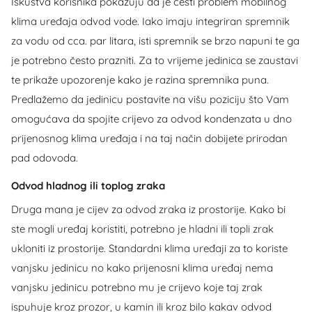
Iskustva korisnika pokazuju da je česti problem mobilnog
klima uređaja odvod vode. Iako imaju integriran spremnik
za vodu od cca. par litara, isti spremnik se brzo napuni te ga
je potrebno često prazniti. Za to vrijeme jedinica se zaustavi
te prikaže upozorenje kako je razina spremnika puna.
Predlažemo da jedinicu postavite na višu poziciju što Vam
omogućava da spojite crijevo za odvod kondenzata u dno
prijenosnog klima uređaja i na taj način dobijete prirodan
pad odovoda.
Odvod hladnog ili toplog zraka
Druga mana je cijev za odvod zraka iz prostorije. Kako bi
ste mogli uređaj koristiti, potrebno je hladni ili topli zrak
ukloniti iz prostorije. Standardni klima uređaji za to koriste
vanjsku jedinicu no kako prijenosni klima uređaj nema
vanjsku jedinicu potrebno mu je crijevo koje taj zrak
ispuhuje kroz prozor, u kamin ili kroz bilo kakav odvod