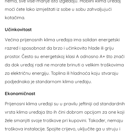
nema, sve više-manje isto izgledaju. Mobilni klima uređaj
moći ćete lako izmještati iz sobe u sobu zahvaljujući
kotačima.
Učinkovitost
Većina prijenosnih klima uređaja ima solidan energetski
razred i sposobnost da brzo i učinkovito hlade ili griju
prostor. Često su energetskoj klasi A odnosno A+ što znači
da dok uređaj radi ne morate brinuti o velikim troškovima
za električnu energiju. Toplina ili hladnoća koju stvaraju
podjednaka je standarnom klima uređaju.
Ekonomičnost
Prijenosni klima uređaji su u pravilu jeftiniji od standardnih
vrsta klima uređaja što ih čini dobrom opcijom za one koji
žele smanjiti svoje troškove pri kupovini. Također, nemaju
troškova instalacije. Spojite crijevo, uključite ga u struju i