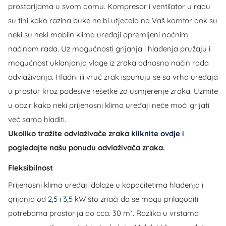
prostorijama u svom domu. Kompresor i ventilator u radu
su tihi kako razina buke ne bi utjecala na Vaš komfor dok su
neki su neki mobiln klima uređaji opremljeni noćnim
načinom rada. Uz mogućnosti grijanja i hlađenja pružaju i
mogućnost uklanjanja vlage iz zraka odnosno način rada
odvlaživanja. Hladni ili vruć zrak ispuhuju se sa vrha uređaja
u prostor kroz podesive rešetke za usmjerenje zraka. Uzmite
u obzir kako neki prijenosni klima uređaji neće moći grijati
već samo hladiti.
Ukoliko tražite odvlaživače zraka
kliknite ovdje
i
pogledajte našu ponudu odvlaživača zraka.
Fleksibilnost
Prijenosni klima uređaji dolaze u kapacitetima hlađenja i
grijanja od
2,5
i
3,5
kW što znači da se mogu prilagoditi
potrebama prostorija do cca. 30 m². Razlika u vrstama