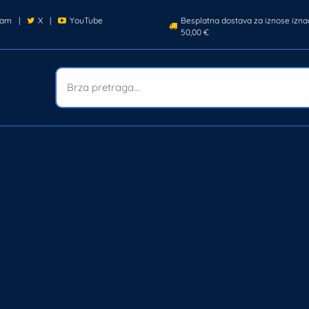
ram
|
X
|
YouTube
Besplatna dostava za iznose izna
50,00 €