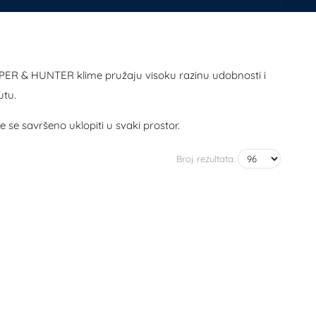
OPER & HUNTER klime pružaju visoku razinu udobnosti i
utu.
 se savršeno uklopiti u svaki prostor.
Broj rezultata: