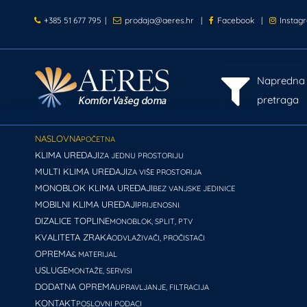
+385 51 677 795
|
prodaja@aeres.hr
|
Facebook
|
Instag
Napredna
pretraga
NASLOVNA
POČETNA
KLIMA UREĐAJI
ZA JEDNU PROSTORIJU
MULTI KLIMA UREĐAJI
ZA VIŠE PROSTORIJA
MONOBLOK KLIMA UREĐAJI
BEZ VANJSKE JEDINICE
MOBILNI KLIMA UREĐAJI
PRIJENOSNI
DIZALICE TOPLINE
MONOBLOK, SPLIT, PTV
KVALITETA ZRAKA
ODVLAŽIVAČI, PROČISTAČI
OPREMA
& MATERIJAL
USLUGE
MONTAŽE, SERVISI
DODATNA OPREMA
UPRAVLJANJE, FILTRACIJA
KONTAKT
POSLOVNI PODACI