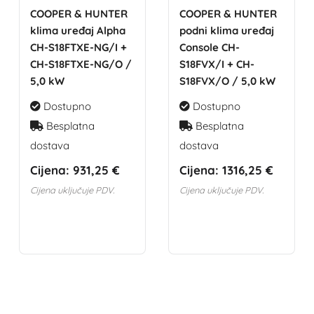
COOPER & HUNTER
COOPER & HUNTER
klima uređaj Alpha
podni klima uređaj
CH-S18FTXE-NG/I +
Console CH-
CH-S18FTXE-NG/O /
S18FVX/I + CH-
5,0 kW
S18FVX/O / 5,0 kW
Dostupno
Dostupno
Besplatna
Besplatna
dostava
dostava
Cijena:
931,25 €
Cijena:
1316,25 €
Cijena uključuje PDV.
Cijena uključuje PDV.