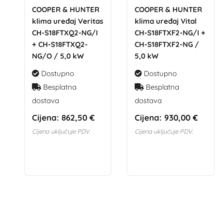
COOPER & HUNTER
COOPER & HUNTER
klima uređaj Veritas
klima uređaj Vital
CH-S18FTXQ2-NG/I
CH-S18FTXF2-NG/I +
+ CH-S18FTXQ2-
CH-S18FTXF2-NG /
NG/O / 5,0 kW
5,0 kW
Dostupno
Dostupno
Besplatna
Besplatna
dostava
dostava
Cijena:
862,50 €
Cijena:
930,00 €
Cijena uključuje PDV.
Cijena uključuje PDV.