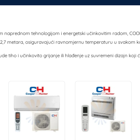
jom naprednom tehnologijom i energetski učinkovitim radom, CO
ine 2,7 metara, osiguravajući ravnomjernu temperaturu u svakom k
ho i učinkovito grijanje ili hlađenje uz suvremeni dizajn koji će