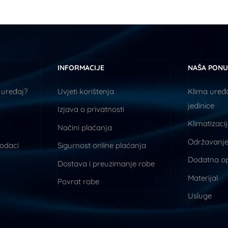
INFORMACIJE
NAŠA PON
 uređaj?
Uvjeti korištenja
Klima uređa
jedinice
Izjava o privatnosti
Klimatizaci
Načini plaćanja
Održavanje
podaci
Sigurnost online plaćanja
Dodatna o
Dostava i preuzimanje robe
Materijal
Povrat robe
Usluge