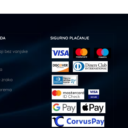
UDA
SIGURNO PLAĆANJE
ji bez vanjske
ja
 zraka
prema