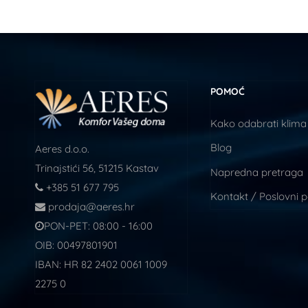
POMOĆ
Kako odabrati klima
Blog
Aeres d.o.o.
Trinajstići 56, 51215 Kastav
Napredna pretraga
+385 51 677 795
Kontakt / Poslovni 
prodaja@aeres.hr
PON-PET: 08:00 - 16:00
OIB: 00497801901
IBAN: HR 82 2402 0061 1009
2275 0