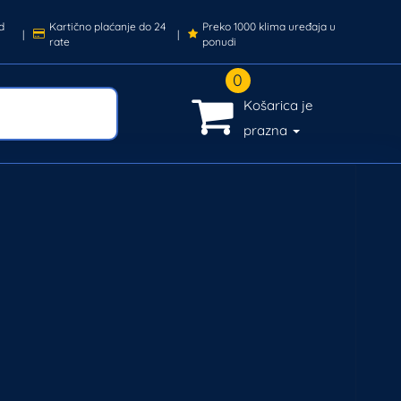
d
Kartično plaćanje do 24
Preko 1000 klima uređaja u
|
|
rate
ponudi
0
Košarica je
prazna