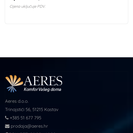
Cijena uključuje PDV.
Aeres d.o.o.
Trinajstići 56, 51215 Kastav
+385 51 677 795
prodaja@aeres.hr