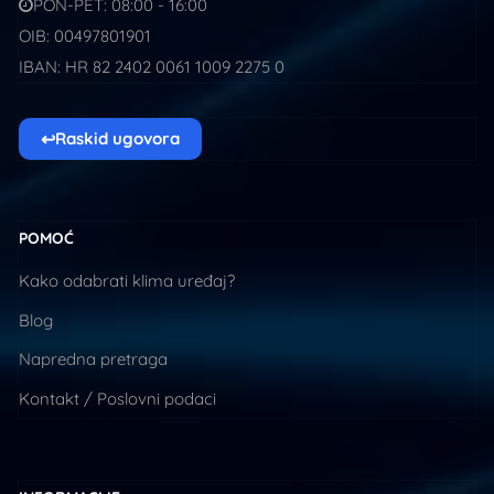
PON-PET: 08:00 - 16:00
OIB: 00497801901
IBAN: HR 82 2402 0061 1009 2275 0
↩
Raskid ugovora
POMOĆ
Kako odabrati klima uređaj?
Blog
Napredna pretraga
Kontakt / Poslovni podaci