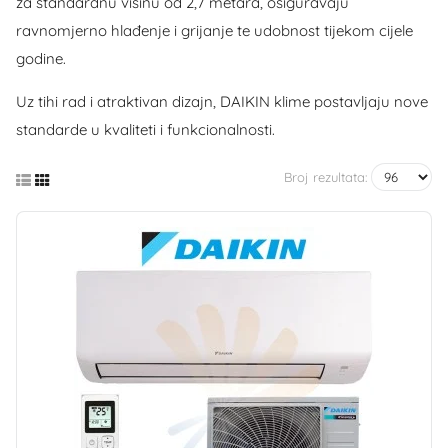
za standardnu visinu od 2,7 metara, osiguravaju
ravnomjerno hlađenje i grijanje te udobnost tijekom cijele
godine.
Uz tihi rad i atraktivan dizajn, DAIKIN klime postavljaju nove
standarde u kvaliteti i funkcionalnosti.
Broj rezultata: