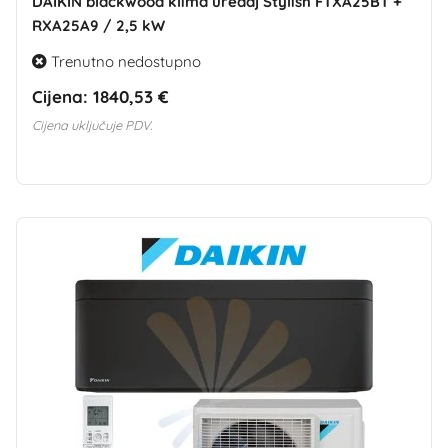
DAIKIN blackwood klima uređaj Stylish FTXA25BT +
RXA25A9 / 2,5 kW
Trenutno nedostupno
Cijena:
1840,53 €
Cijena uključuje PDV.