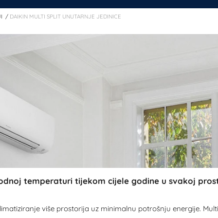
I
DAIKIN MULTI SPLIT UNUTARNJE JEDINICE
odnoj temperaturi tijekom cijele godine u svakoj prosto
tiziranje više prostorija uz minimalnu potrošnju energije. Multi u