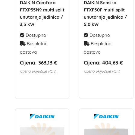
DAIKIN Comfora
DAIKIN Sensira
FTXP35N9 multi split
FTXF50F multi split
unutarnja jedinica /
unutarnja jedinica /
3,5 kW
5,0 kW
Dostupno
Dostupno
Besplatna
Besplatna
dostava
dostava
Cijena:
363,13 €
Cijena:
404,63 €
Cijena uključuje PDV.
Cijena uključuje PDV.