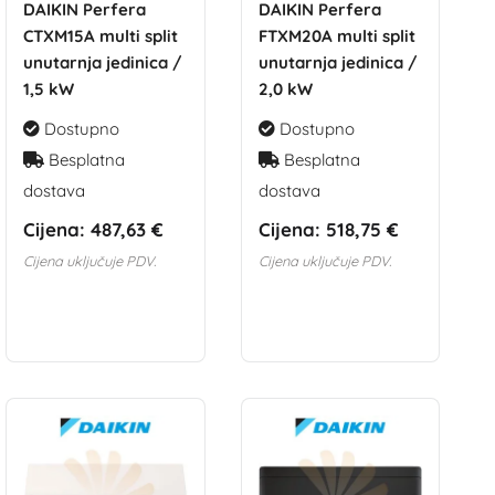
DAIKIN Perfera
DAIKIN Perfera
CTXM15A multi split
FTXM20A multi split
unutarnja jedinica /
unutarnja jedinica /
1,5 kW
2,0 kW
Dostupno
Dostupno
Besplatna
Besplatna
dostava
dostava
Cijena:
487,63 €
Cijena:
518,75 €
Cijena uključuje PDV.
Cijena uključuje PDV.