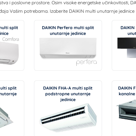
tva i poslovne prostore. Osim visoke energetske učinkovitosti, DAI
aja Vašim potrebama. Izaberite DAIKIN multi unutarnje jedinice k
lti split
DAIKIN Perfera multi split
DAIKIN 
inice
unutarnje jedinice
unut
ti split
DAIKIN FHA-A multi split
DAIKIN F
nutarnje
podstropne unutarnje
kanalne 
jedinice