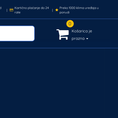
d
Kartično plaćanje do 24
Preko 1000 klima uređaja u
|
|
rate
ponudi
0
Košarica je
prazna