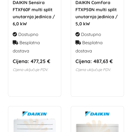
DAIKIN Sensira
DAIKIN Comfora
FTXF60F multi split
FTXP50N multi split
unutarnja jedinica /
unutarnja jedinica /
6,0 kW
5,0 kW
Dostupno
Dostupno
Besplatna
Besplatna
dostava
dostava
Cijena:
477,25 €
Cijena:
487,63 €
Cijena uključuje PDV.
Cijena uključuje PDV.