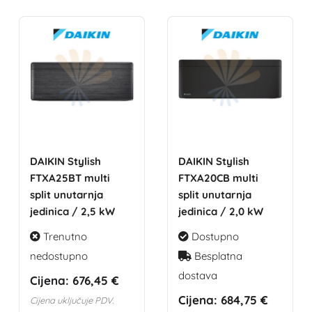
DAIKIN Stylish
DAIKIN Stylish
FTXA25BT multi
FTXA20CB multi
split unutarnja
split unutarnja
jedinica / 2,5 kW
jedinica / 2,0 kW
Trenutno
Dostupno
nedostupno
Besplatna
dostava
Cijena:
676,45 €
Cijena:
684,75 €
Cijena uključuje PDV.