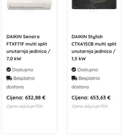
DAIKIN Sensira
DAIKIN Stylish
FTXF71F multi split
CTXA15CB multi split
unutarnja jedinica /
unutarnja jedinica /
7,0 kW
1,5 kW
Dostupno
Dostupno
Besplatna
Besplatna
dostava
dostava
Cijena:
632,88 €
Cijena:
653,63 €
Cijena uključuje PDV.
Cijena uključuje PDV.