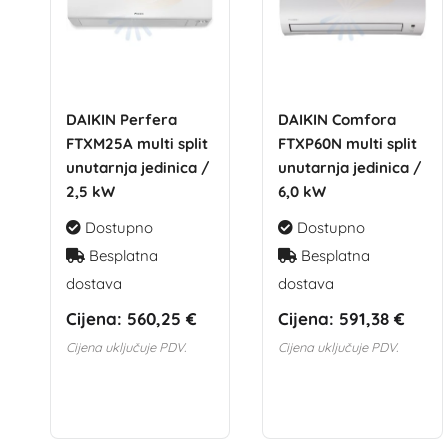
DAIKIN Perfera
DAIKIN Comfora
FTXM25A multi split
FTXP60N multi split
unutarnja jedinica /
unutarnja jedinica /
2,5 kW
6,0 kW
Dostupno
Dostupno
Besplatna
Besplatna
dostava
dostava
Cijena:
560,25 €
Cijena:
591,38 €
Cijena uključuje PDV.
Cijena uključuje PDV.