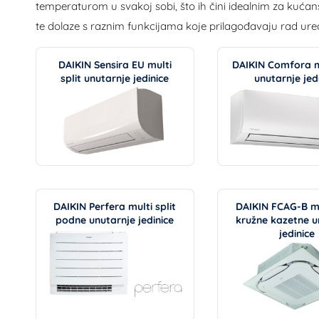
temperaturom u svakoj sobi, što ih čini idealnim za kućans
te dolaze s raznim funkcijama koje prilagođavaju rad uređ
DAIKIN Sensira EU multi
DAIKIN Comfora mu
split unutarnje jedinice
unutarnje jed
DAIKIN Perfera multi split
DAIKIN FCAG-B mul
podne unutarnje jedinice
kružne kazetne u
jedinice