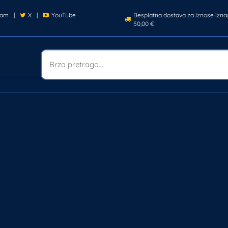
ram
|
X
|
YouTube
Besplatna dostava za iznose izna
50,00 €