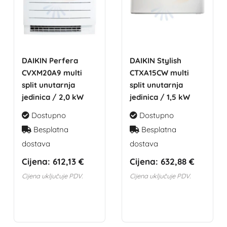
DAIKIN Perfera
DAIKIN Stylish
CVXM20A9 multi
CTXA15CW multi
split unutarnja
split unutarnja
jedinica / 2,0 kW
jedinica / 1,5 kW
Dostupno
Dostupno
Besplatna
Besplatna
dostava
dostava
Cijena:
612,13 €
Cijena:
632,88 €
Cijena uključuje PDV.
Cijena uključuje PDV.