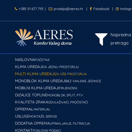
+385 51 677 795
|
prodaja@aeres.hr
|
Facebook
|
Instag
Napredna
pretraga
NASLOVNA
POČETNA
KLIMA UREĐAJI
ZA JEDNU PROSTORIJU
MULTI KLIMA UREĐAJI
ZA VIŠE PROSTORIJA
MONOBLOK KLIMA UREĐAJI
BEZ VANJSKE JEDINICE
MOBILNI KLIMA UREĐAJI
PRIJENOSNI
DIZALICE TOPLINE
MONOBLOK, SPLIT, PTV
KVALITETA ZRAKA
ODVLAŽIVAČI, PROČISTAČI
OPREMA
& MATERIJAL
USLUGE
MONTAŽE, SERVISI
DODATNA OPREMA
UPRAVLJANJE, FILTRACIJA
KONTAKT
POSLOVNI PODACI