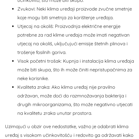
učinkovito, što može biti skupo.
Zvukovi: Neki klima uređaji proizvode zvučne smetnje
koje mogu biti smetnja za korištenje uređaja.
Utjecaj na okoliš: Proizvodnja električne energije
potrebne za rad klime uređaja može imati negativan
utjecaj na okoliš, uključujući emisije štetnih plinova i
trošenje fosilnih goriva.
Visok početni trošak: Kupnja i instalacija klima uređaja
može biti skupa, što ih može činiti nepristupačnima za
neke korisnike.
Kvaliteta zraka: Ako klima uređaj nije pravilno
održavan, može doći do razmnožavanja bakterija i
drugih mikroorganizama, što može negativno utjecati
na kvalitetu zraka unutar prostora.
Uzimajući u obzir ove nedostatke, važno je odabrati klima
uređaj s visokom učinkovitošću i redovito ga održavati kako