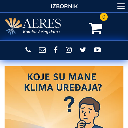
≡
IZBORNIK
0