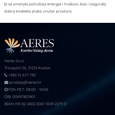
bi se smanjila potrošnja energije i troškovi, kao i osigurala
dobra kvaliteta zraka unutar prostora.
Aeres d.o.o.
Trinajstići 56, 51215 Kastav
+385 51 677 795
prodaja@aeres.hr
PON-PET: 08:00 - 16:00
OIB: 00497801901
IBAN: HR 82 2402 0061 1009 2275 0