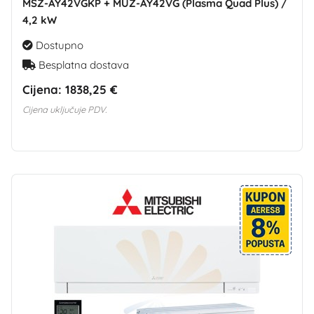
MSZ-AY42VGKP + MUZ-AY42VG (Plasma Quad Plus) /
4,2 kW
Dostupno
Besplatna dostava
Cijena:
1838,25 €
Cijena uključuje PDV.