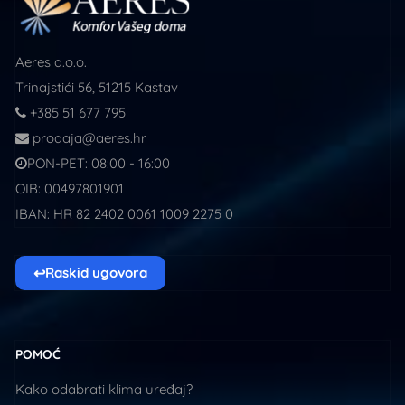
Aeres d.o.o.
Trinajstići 56, 51215 Kastav
+385 51 677 795
prodaja@aeres.hr
PON-PET: 08:00 - 16:00
OIB: 00497801901
IBAN: HR 82 2402 0061 1009 2275 0
↩
Raskid ugovora
POMOĆ
Kako odabrati klima uređaj?